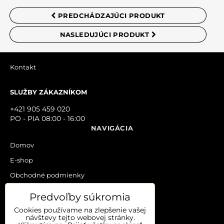
Nová otázka k produktu
NOVÝ KOMENTÁR
PREDCHÁDZAJÚCI PRODUKT
MENO
NASLEDUJÚCI PRODUKT
VÁŠ E-MAIL
Kontakt
SLUŽBY ZÁKAZNÍKOM
VAŠA OTÁZKA K PRODUKTU
+421 905 459 020
PO - PIA 08:00 - 16:00
NAVIGÁCIA
Domov
E-shop
Obchodné podmienky
KONTAKT
Predvoľby súkromia
ODOSLAŤ
Ovocie vo fľaši.sk
Cookies používame na zlepšenie vašej
ovocievoflasi.sk@gmail.com
návštevy tejto webovej stránky.