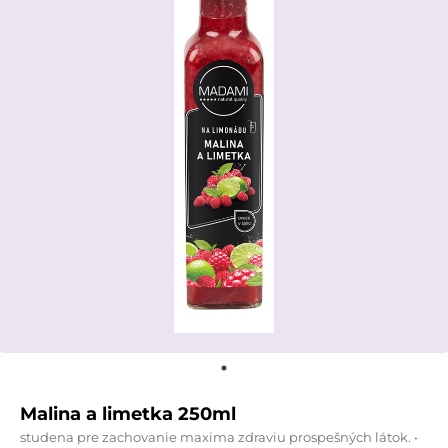
Malina a limetka 250ml
studena pre zachovanie maxima zdraviu prospešných látok. •