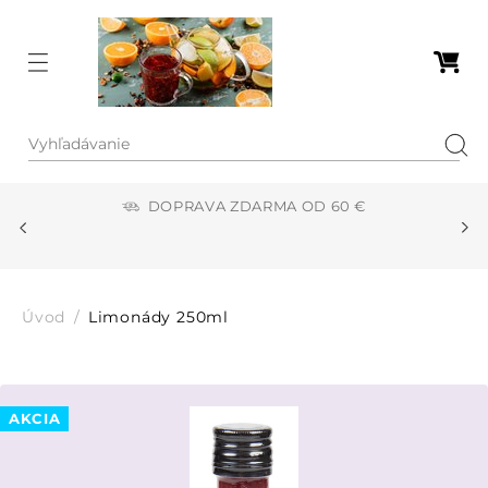
Menu
Nákupn
Vyhľadávanie
Hľad
BRANÉ
DOPRAVA ZDARMA OD 60 €
ŽDEJ
Úvod
Limonády 250ml
AKCIA