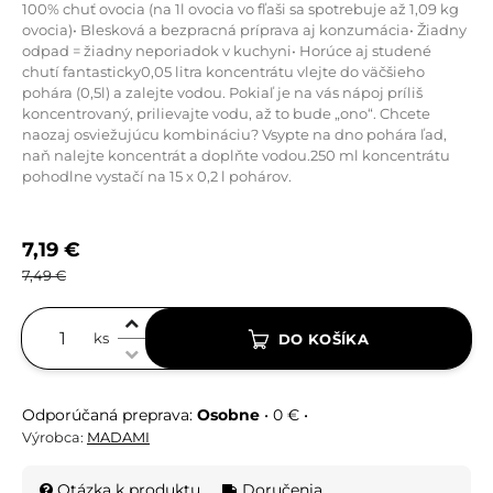
100% chuť ovocia (na 1l ovocia vo fľaši sa spotrebuje až 1,09 kg
ovocia)• Blesková a bezpracná príprava aj konzumácia• Žiadny
odpad = žiadny neporiadok v kuchyni• Horúce aj studené
chutí fantasticky0,05 litra koncentrátu vlejte do väčšieho
pohára (0,5l) a zalejte vodou. Pokiaľ je na vás nápoj príliš
koncentrovaný, prilievajte vodu, až to bude „ono“. Chcete
naozaj osviežujúcu kombináciu? Vsypte na dno pohára ľad,
naň nalejte koncentrát a doplňte vodou.250 ml koncentrátu
pohodlne vystačí na 15 x 0,2 l pohárov.
7,19 €
7,49 €
ks
DO KOŠÍKA
Osobne
•
0 €
•
Výrobca:
MADAMI
Otázka k produktu
Doručenia