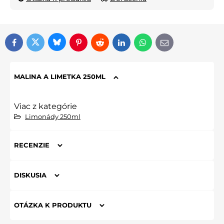
Bluesky
Twitter
Facebook
Pinterest
Reddit
LinkedIn
WhatsApp
E-mail
MALINA A LIMETKA 250ML
Viac z kategórie
Limonády 250ml
RECENZIE
Hodnotenie produktu
DISKUSIA
Komentáre k produktu
Zatiaľ nie sú žiadne komentáre! Buďte prvý!
OTÁZKA K PRODUKTU