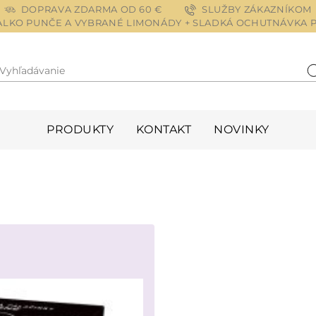
DOPRAVA ZDARMA OD 60 €
SLUŽBY ZÁKAZNÍKOM
NEALKO PUNČE A VYBRANÉ LIMONÁDY + SLADKÁ OCHUTNÁVKA P
Vyhľadávanie
H
PRODUKTY
KONTAKT
NOVINKY