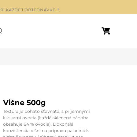
RI KAŽDEJ OBJEDNÁVKE !!!
Nákupný košík
ľadať
Višne 500g
Textúra je bohato šťavnatá, s príjemnými
kúskami ovocia (každá sklenená nádoba
obsahuje 64 % ovocia). Dokonalá
konzistencia višní na prípravu palaciniek