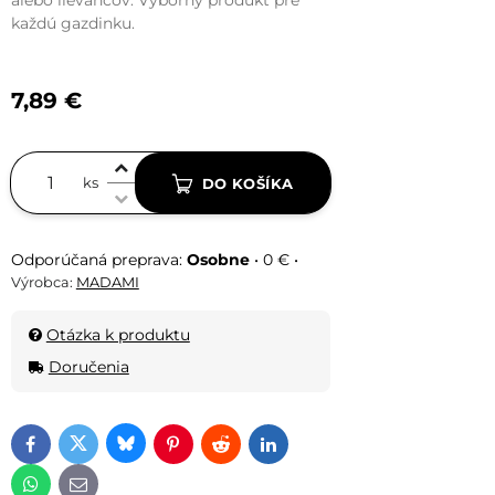
alebo lievancov. Výborný produkt pre
každú gazdinku.
7,89 €
ks
DO KOŠÍKA
Osobne
•
0 €
•
Výrobca:
MADAMI
Otázka k produktu
Doručenia
Bluesky
Twitter
Facebook
Pinterest
Reddit
LinkedIn
WhatsApp
E-mail